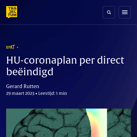
Skip
to
menu
content
KORT
HU-coronaplan per direct
beëindigd
Gerard Rutten
29 maart 2023 • Leestijd: 1 min