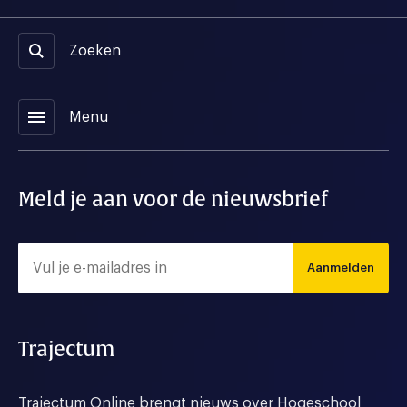
Zoeken
menu
Menu
Meld je aan voor de nieuwsbrief
Aanmelden
Trajectum
Trajectum Online brengt nieuws over Hogeschool