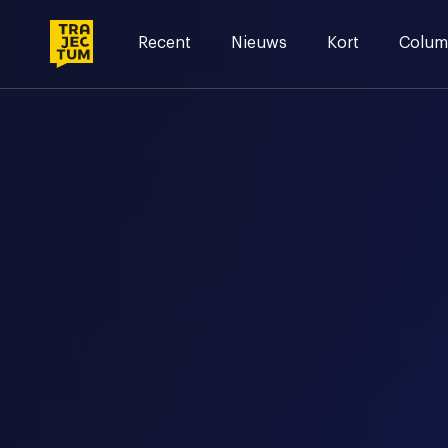
Skip
to
Recent
Nieuws
Kort
Colum
content