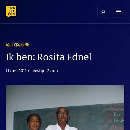
Skip
to
menu
content
ACHTERGROND
Ik ben: Rosita Ednel
11 mei 2011 • Leestijd: 2 min