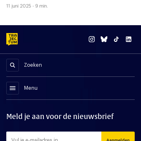
11 juni 2025 - 9 min.
Zoeken
menu
Menu
Meld je aan voor de nieuwsbrief
Aanmelden