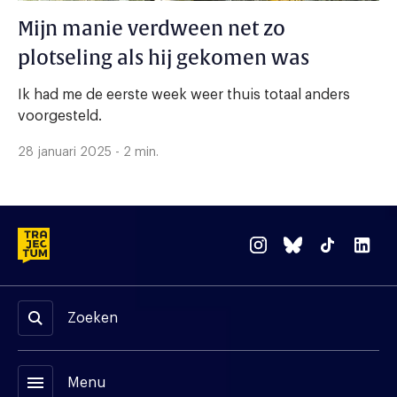
Mijn manie verdween net zo
plotseling als hij gekomen was
Ik had me de eerste week weer thuis totaal anders
voorgesteld.
28 januari 2025 - 2 min.
Zoeken
menu
Menu