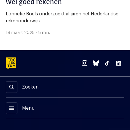
wél goed rekenen
Lonneke Boels onderzoekt al jaren het Nederlandse
rekenonderwijs.
19 maart 2025 - 8 min.
Zoeken
menu
Menu