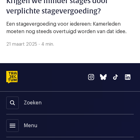
Krijgen we minder stages door
verplichte stagevergoeding?
Een stagevergoeding voor iedereen: Kamerleden
moeten nog steeds overtuigd worden van dat idee.
21 maart 2025 - 4 min.
Zoeken
menu
Menu