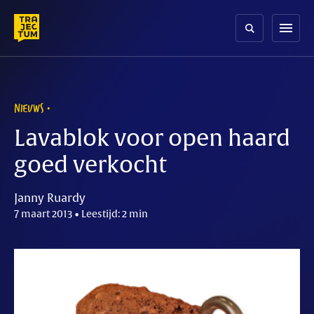
Skip
to
menu
content
NIEUWS
Lavablok voor open haard
goed verkocht
Janny Ruardy
7 maart 2013 • Leestijd: 2 min