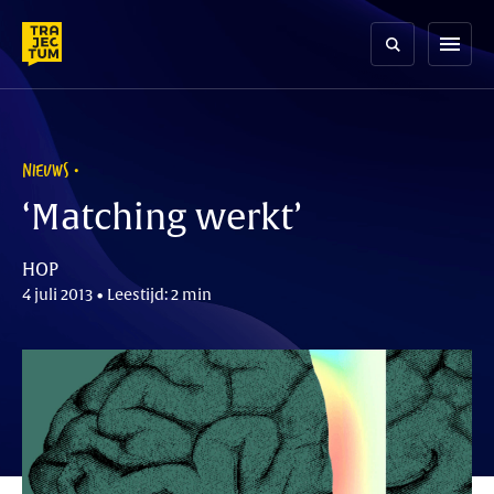
Skip
to
menu
content
NIEUWS
‘Matching werkt’
HOP
4 juli 2013 • Leestijd: 2 min