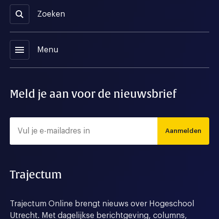
Zoeken
menu
Menu
Meld je aan voor de nieuwsbrief
Aanmelden
Trajectum
Trajectum Online brengt nieuws over Hogeschool
Utrecht. Met dagelijkse berichtgeving, columns,