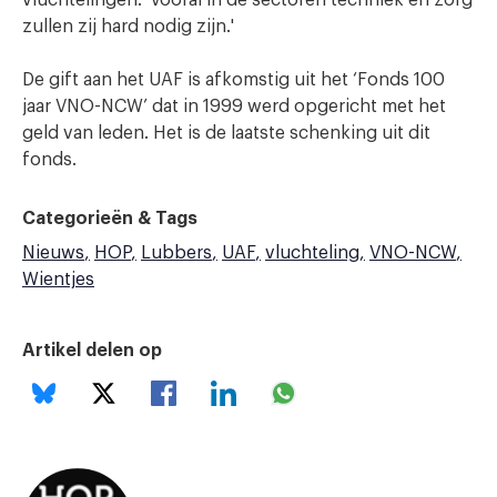
vluchtelingen. 'Vooral in de sectoren techniek en zorg
zullen zij hard nodig zijn.'
De gift aan het UAF is afkomstig uit het ‘Fonds 100
jaar VNO-NCW’ dat in 1999 werd opgericht met het
geld van leden. Het is de laatste schenking uit dit
fonds.
Categorieën & Tags
Nieuws
HOP
Lubbers
UAF
vluchteling
VNO-NCW
Wientjes
Artikel delen op