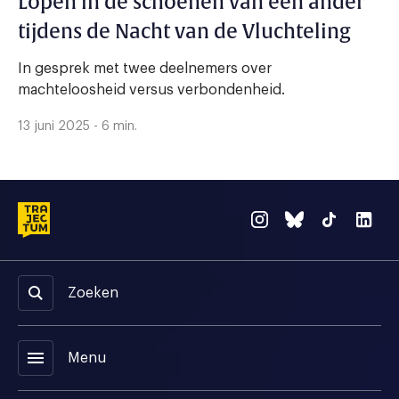
Lopen in de schoenen van een ander
tijdens de Nacht van de Vluchteling
In gesprek met twee deelnemers over
machteloosheid versus verbondenheid.
13 juni 2025 - 6 min.
Zoeken
menu
Menu