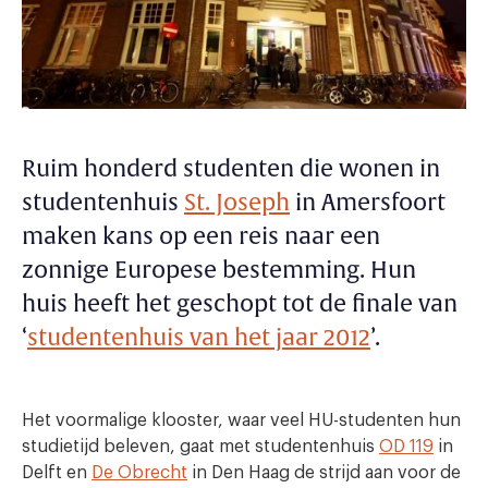
Ruim honderd studenten die wonen in
studentenhuis
St. Joseph
in Amersfoort
maken kans op een reis naar een
zonnige Europese bestemming. Hun
huis heeft het geschopt tot de finale van
‘
studentenhuis van het jaar 2012
’.
Het voormalige klooster, waar veel HU-studenten hun
studietijd beleven, gaat met studentenhuis
OD 119
in
Delft en
De Obrecht
in Den Haag de strijd aan voor de