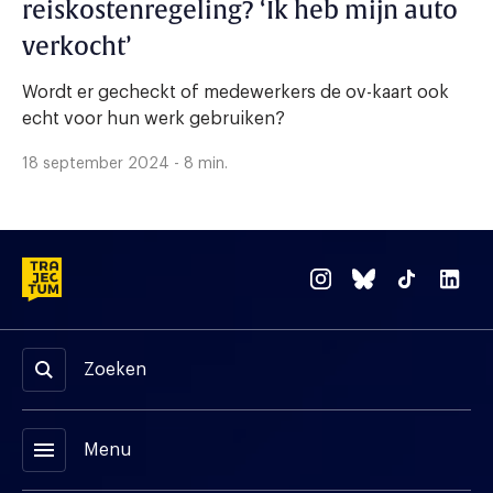
reiskostenregeling? ‘Ik heb mijn auto
verkocht’
Wordt er gecheckt of medewerkers de ov-kaart ook
echt voor hun werk gebruiken?
18 september 2024 - 8 min.
Zoeken
menu
Menu