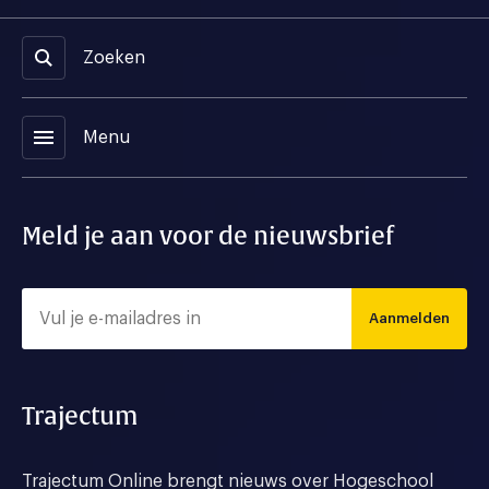
Zoeken
menu
Menu
Meld je aan voor de nieuwsbrief
Aanmelden
Trajectum
Trajectum Online brengt nieuws over Hogeschool