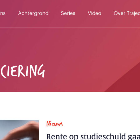
ns
Achtergrond
Series
Video
Over Traje
NCIERING
Nieuws
Rente op studieschuld gaa