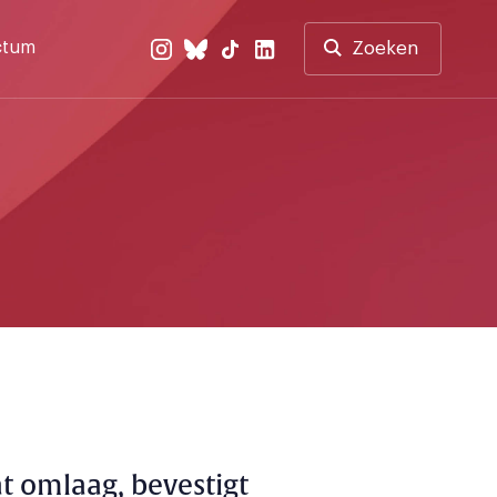
ctum
Zoeken
t omlaag, bevestigt