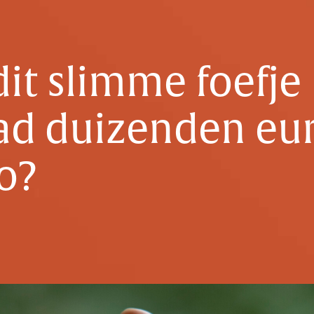
dit slimme foefje
d duizenden euro
o?