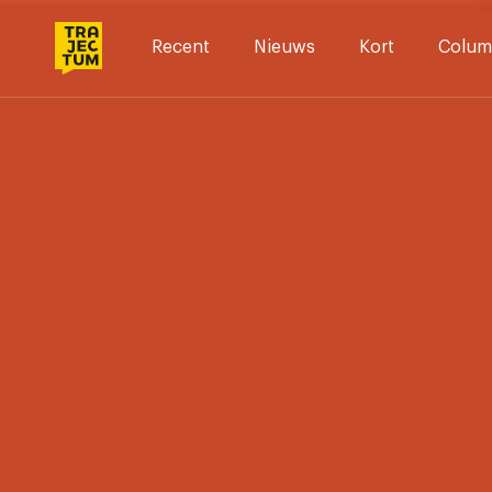
Skip
to
Recent
Nieuws
Kort
Colum
content