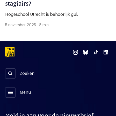
stagiairs?
Hogeschool Utrecht is behoorlijk gul.
5 november 2025 - 5 min.
Zoeken
menu
Menu
Meld je aan voor de nieuwsbrief