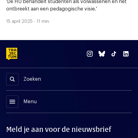
'De HU behandelt studenten als volwassenen en het
ontbreekt aan een pedagogische visie.'
15 april 2025 - 11 min.
Zoeken
menu
Menu
Meld je aan voor de nieuwsbrief