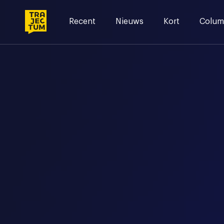
Skip
to
Recent
Nieuws
Kort
Colum
content