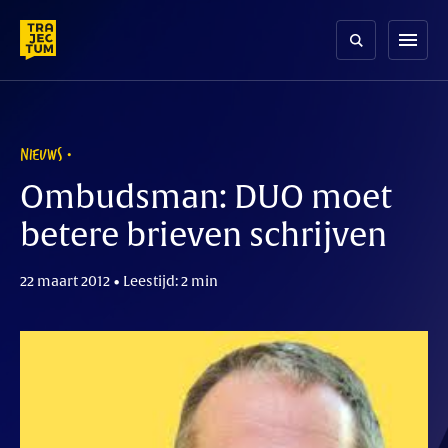
Skip
to
menu
content
NIEUWS
Ombudsman: DUO moet
betere brieven schrijven
22 maart 2012 • Leestijd: 2 min