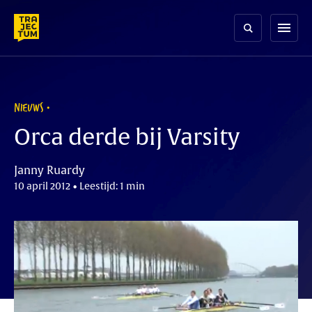
Skip
to
menu
content
NIEUWS
Orca derde bij Varsity
Janny Ruardy
10 april 2012 • Leestijd: 1 min