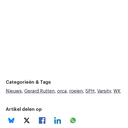
Categorieën & Tags
Nieuws
Gerard Rutten
orca
roeien
SPH
Varsity
WK
Artikel delen op