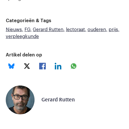
Categorieën & Tags
Nieuws
FG
Gerard Rutten
lectoraat
ouderen
prijs
verpleegkunde
Artikel delen op
Gerard Rutten