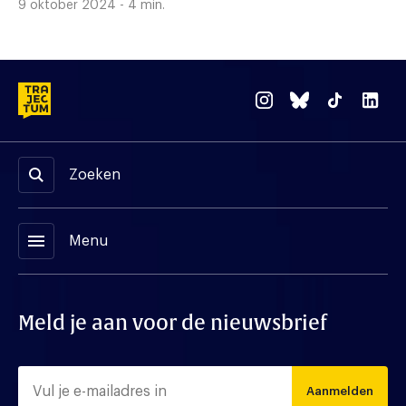
9 oktober 2024 - 4 min.
Zoeken
menu
Menu
Meld je aan voor de nieuwsbrief
Aanmelden