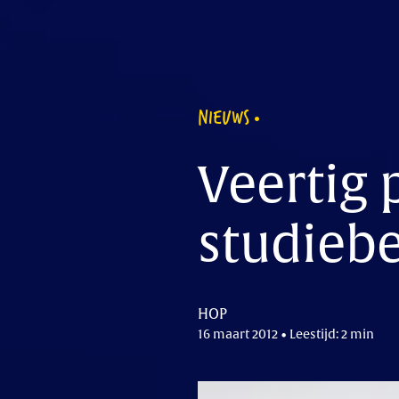
NIEUWS
Veertig 
studieb
HOP
16 maart 2012 • Leestijd: 2 min