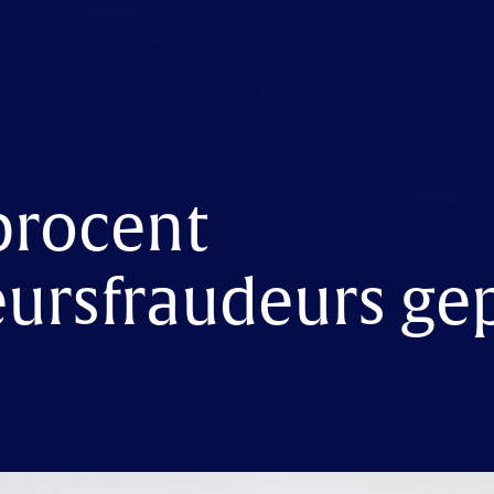
procent
eursfraudeurs ge