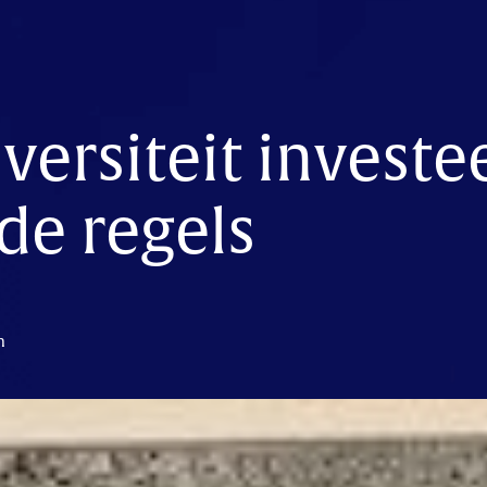
iversiteit investe
de regels
n