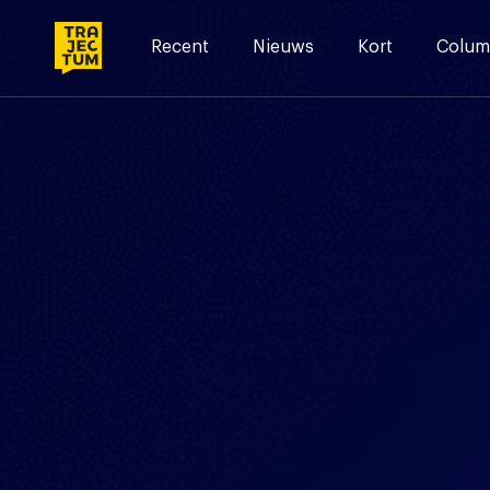
Skip
to
Recent
Nieuws
Kort
Colum
content