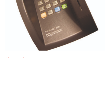
Achtergrond
Forum: Crisis? Welke crisis?
Staat uw spaargeld nog wel veilig?
1 oktober 2008 - 4 min.