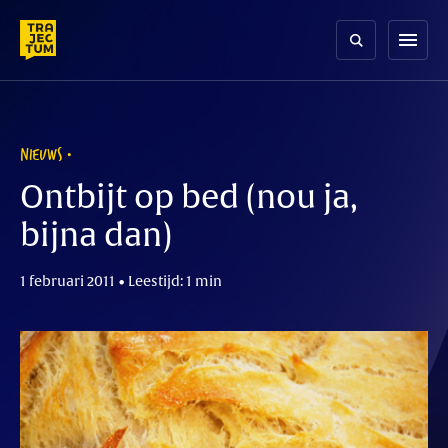
Skip
to
menu
content
NIEUWS
Ontbijt op bed (nou ja,
bijna dan)
1 februari 2011 • Leestijd: 1 min