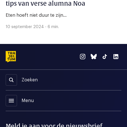
tips van verse alumna Noa
Eten hoeft niet duur te zijn...
10 september 2024 - 6 min.
Zoeken
menu
Menu
Meld je aan voor de nieuwsbrief