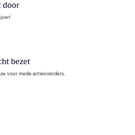
t door
jven'
cht bezet
w voor mede-actievoerders.