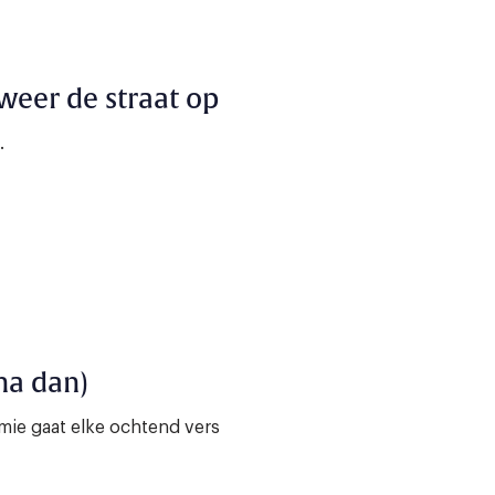
eer de straat op
.
jna dan)
mie gaat elke ochtend vers