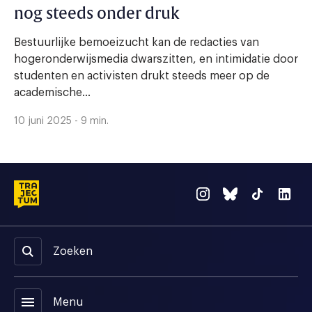
nog steeds onder druk
Bestuurlijke bemoeizucht kan de redacties van
hogeronderwijsmedia dwarszitten, en intimidatie door
studenten en activisten drukt steeds meer op de
academische...
10 juni 2025 - 9 min.
Zoeken
menu
Menu