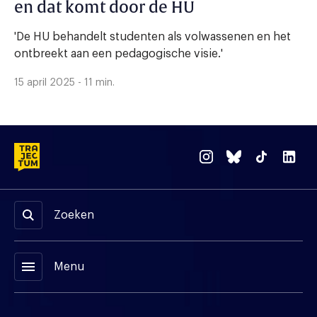
en dat komt door de HU
'De HU behandelt studenten als volwassenen en het
ontbreekt aan een pedagogische visie.'
15 april 2025 - 11 min.
Zoeken
menu
Menu