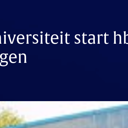
versiteit start h
ngen