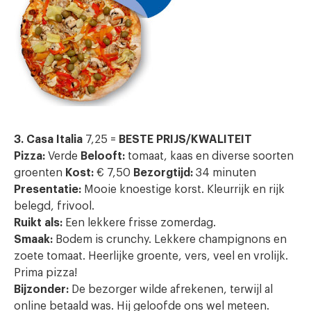
3. Casa Italia
7,25 =
BESTE PRIJS/KWALITEIT
Pizza:
Verde
Belooft:
tomaat, kaas en diverse soorten
groenten
Kost:
€ 7,50
Bezorgtijd:
34 minuten
Presentatie:
Mooie knoestige korst. Kleurrijk en rijk
belegd, frivool.
Ruikt als:
Een lekkere frisse zomerdag.
Smaak:
Bodem is crunchy. Lekkere champignons en
zoete tomaat. Heerlijke groente, vers, veel en vrolijk.
Prima pizza!
Bijzonder:
De bezorger wilde afrekenen, terwijl al
online betaald was. Hij geloofde ons wel meteen.