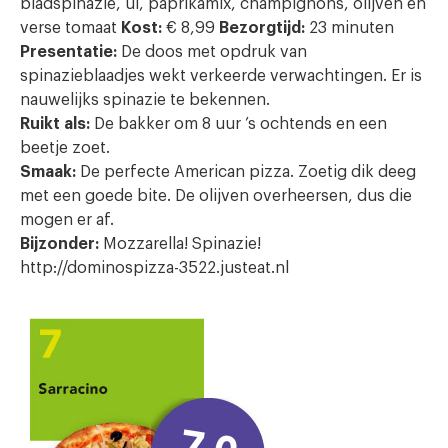
bladspinazie, ui, paprikamix, champignons, olijven en
verse tomaat
Kost:
€ 8,99
Bezorgtijd:
23 minuten
Presentatie:
De doos met opdruk van
spinazieblaadjes wekt verkeerde verwachtingen. Er is
nauwelijks spinazie te bekennen.
Ruikt als:
De bakker om 8 uur ’s ochtends en een
beetje zoet.
Smaak:
De perfecte American pizza. Zoetig dik deeg
met een goede bite. De olijven overheersen, dus die
mogen er af.
Bijzonder:
Mozzarella! Spinazie!
http://dominospizza-3522.justeat.nl