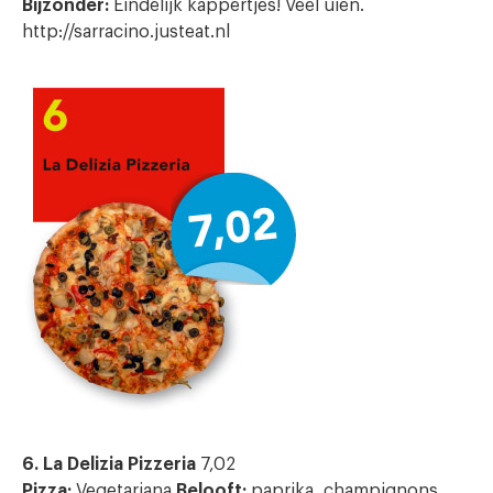
Bijzonder:
Eindelijk kappertjes! Veel uien.
http://sarracino.justeat.nl
6. La Delizia Pizzeria
7,02
Pizza:
Vegetariana
Belooft:
paprika, champignons,