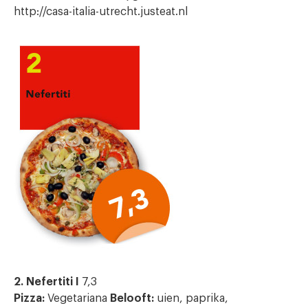
http://casa-italia-utrecht.justeat.nl
2. Nefertiti I
7,3
Pizza:
Vegetariana
Belooft:
uien, paprika,