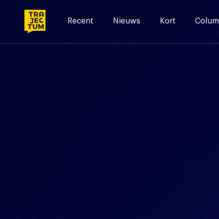
Skip
to
Recent
Nieuws
Kort
Colum
content