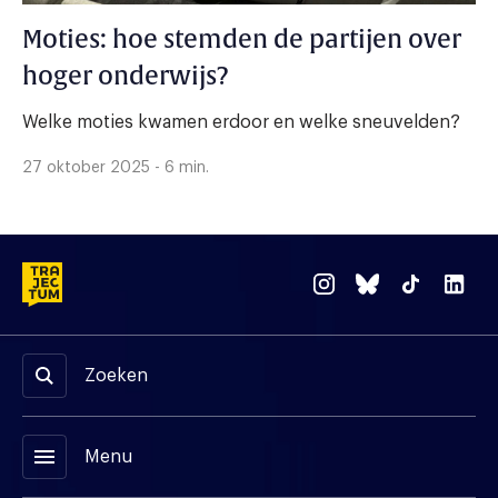
Moties: hoe stemden de partijen over
hoger onderwijs?
Welke moties kwamen erdoor en welke sneuvelden?
27 oktober 2025 - 6 min.
Zoeken
menu
Menu