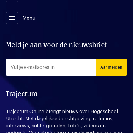
menu
Menu
Meld je aan voor de nieuwsbrief
Aanmelden
Trajectum
Trajectum Online brengt nieuws over Hogeschool
Utrecht. Met dagelijkse berichtgeving, columns,
interviews, achtergronden, foto's, video's en
podcasts. Voor studenten en medewerkers. Van een