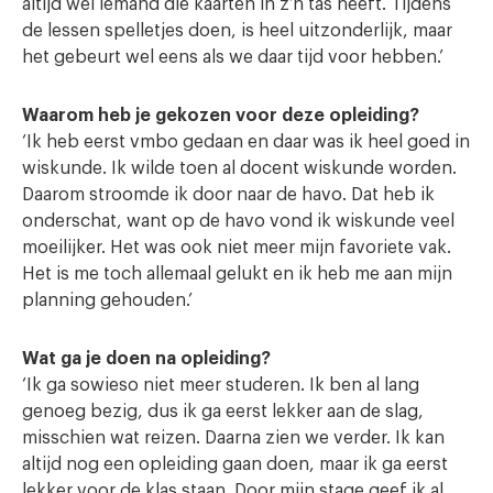
altijd wel iemand die kaarten in z’n tas heeft. Tijdens
de lessen spelletjes doen, is heel uitzonderlijk, maar
het gebeurt wel eens als we daar tijd voor hebben.’
Waarom heb je gekozen voor deze opleiding?
‘Ik heb eerst vmbo gedaan en daar was ik heel goed in
wiskunde. Ik wilde toen al docent wiskunde worden.
Daarom stroomde ik door naar de havo. Dat heb ik
onderschat, want op de havo vond ik wiskunde veel
moeilijker. Het was ook niet meer mijn favoriete vak.
Het is me toch allemaal gelukt en ik heb me aan mijn
planning gehouden.’
Wat ga je doen na opleiding?
‘Ik ga sowieso niet meer studeren. Ik ben al lang
genoeg bezig, dus ik ga eerst lekker aan de slag,
misschien wat reizen. Daarna zien we verder. Ik kan
altijd nog een opleiding gaan doen, maar ik ga eerst
lekker voor de klas staan. Door mijn stage geef ik al