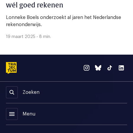
wél goed rekenen
Lonneke Boels onderzoekt al jaren het Nederlandse
rekenonderwijs.
19 maart 2025 - 8 min.
Zoeken
menu
Menu