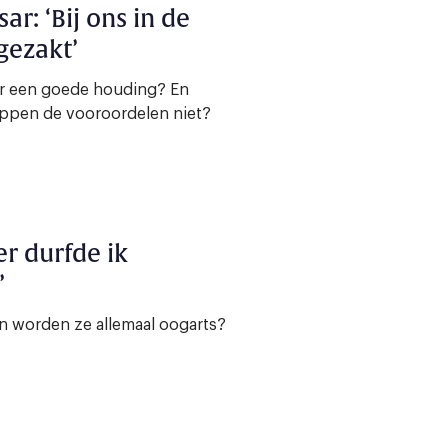
r: ‘Bij ons in de
gezakt’
r een goede houding? En
oppen de vooroordelen niet?
er durfde ik
’
n worden ze allemaal oogarts?