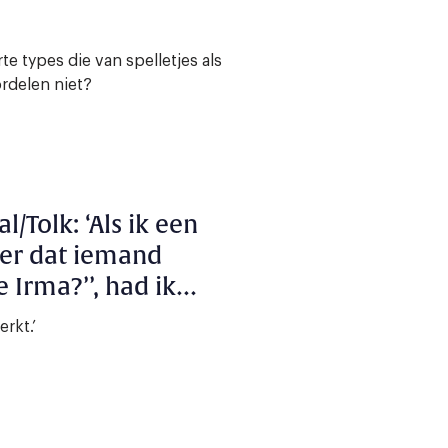
e types die van spelletjes als
rdelen niet?
/Tolk: ‘Als ik een
eer dat iemand
 Irma?’’, had ik
erkt.’