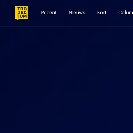
Skip
to
Recent
Nieuws
Kort
Colum
content