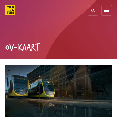
Skip
to
menu
content
OV-KAART