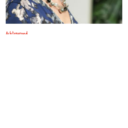
Achtergrond
Bezuinigen op ov-kaart:
‘Onderwijsinstelling kan student
stimuleren om met de fiets te gaan’
Interview met voorzitter taskforce die onderzocht
hoe ov-studentenkaart goedkoper kan: roosters
aanpakken.
17 december 2015 - 3 min.