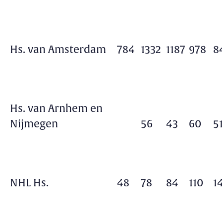
Hs. van Amsterdam
784
1332
1187
978
8
Hs. van Arnhem en
Nijmegen
56
43
60
5
NHL Hs.
48
78
84
110
1