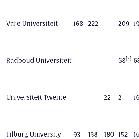
Vrije Universiteit
168
222
209
1
[2]
Radboud Universiteit
68
6
Universiteit Twente
22
21
1
Tilburg University
93
138
180
152
1