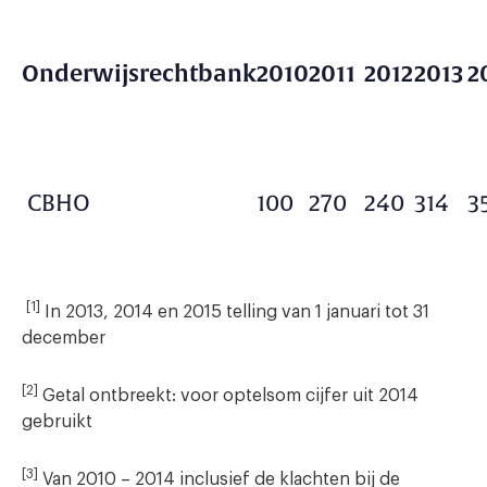
Onderwijsrechtbank
2010
2011
2012
2013
2
CBHO
100
270
240
314
3
[1]
In 2013, 2014 en 2015 telling van 1 januari tot 31
december
[2]
Getal ontbreekt: voor optelsom cijfer uit 2014
gebruikt
[3]
Van 2010 – 2014 inclusief de klachten bij de