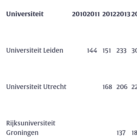
Universiteit
2010
2011
2012
2013
2
Universiteit Leiden
144
151
233
3
Universiteit Utrecht
168
206
2
Rijksuniversiteit
Groningen
137
1