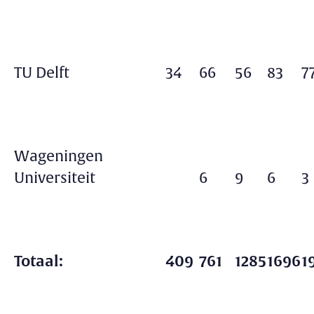
TU Delft
34
66
56
83
7
Wageningen
Universiteit
6
9
6
3
Totaal:
409
761
1285
1696
1