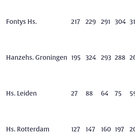
Fontys Hs.
217
229
291
304
3
Hanzehs. Groningen
195
324
293
288
2
Hs. Leiden
27
88
64
75
5
Hs. Rotterdam
127
147
160
197
2