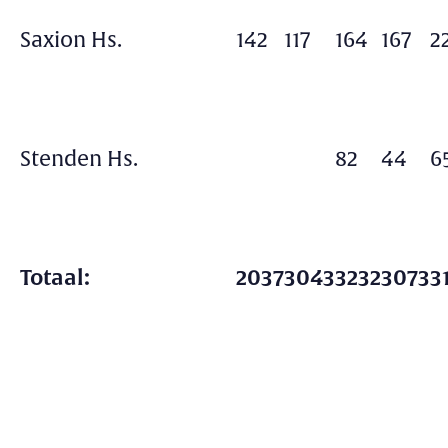
Saxion Hs.
142
117
164
167
2
Stenden Hs.
82
44
6
Totaal:
2037
3043
3232
3073
3