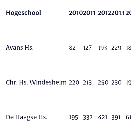
Hogeschool
2010
2011
2012
2013
2
Avans Hs.
82
127
193
229
1
Chr. Hs. Windesheim
220
213
250
230
1
De Haagse Hs.
195
332
421
391
6