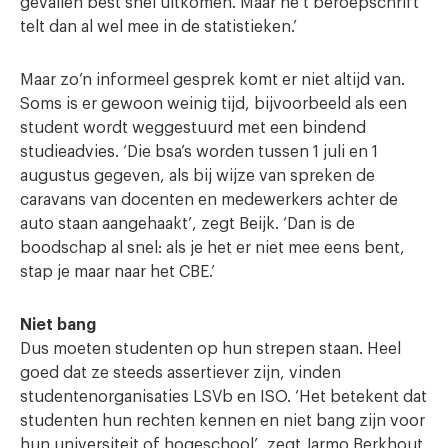
gevallen best snel uitkomen. Maar he t beroepschrift
telt dan al wel mee in de statistieken.’
Maar zo’n informeel gesprek komt er niet altijd van.
Soms is er gewoon weinig tijd, bijvoorbeeld als een
student wordt weggestuurd met een bindend
studieadvies. ‘Die bsa’s worden tussen 1 juli en 1
augustus gegeven, als bij wijze van spreken de
caravans van docenten en medewerkers achter de
auto staan aangehaakt’, zegt Beijk. ‘Dan is de
boodschap al snel: als je het er niet mee eens bent,
stap je maar naar het CBE.’
Niet bang
Dus moeten studenten op hun strepen staan. Heel
goed dat ze steeds assertiever zijn, vinden
studentenorganisaties LSVb en ISO. ‘Het betekent dat
studenten hun rechten kennen en niet bang zijn voor
hun universiteit of hogeschool’, zegt Jarmo Berkhout