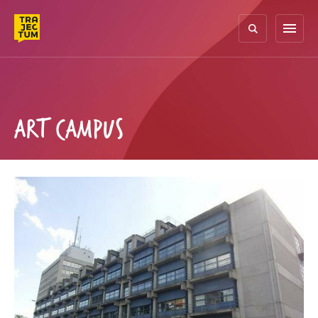
Skip
to
menu
content
ART CAMPUS