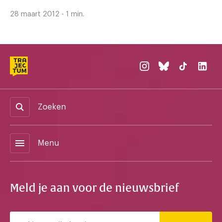
28 maart 2012 - 1 min.
Zoeken
menu
Menu
Meld je aan voor de nieuwsbrief