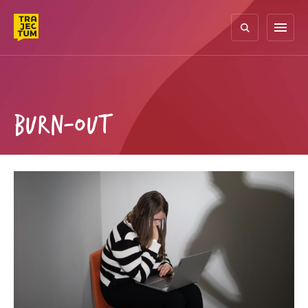
Skip
to
menu
content
BURN-OUT