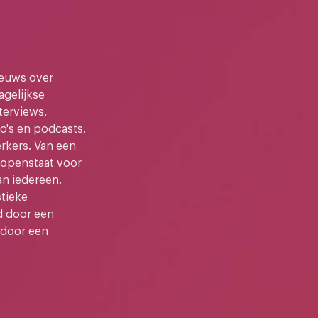
ieuws over
gelijkse
terviews,
o's en podcasts.
kers. Van een
e openstaat voor
an iedereen.
stieke
d door een
 door een