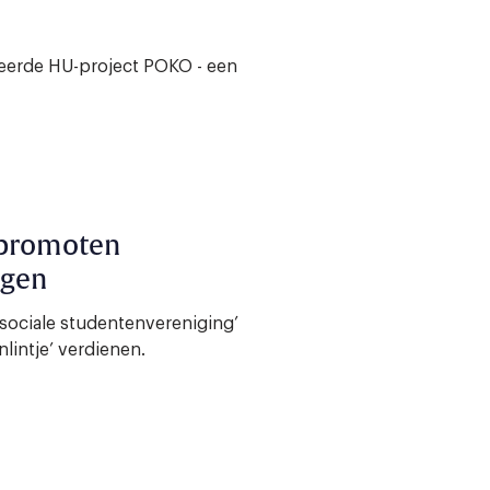
eerde HU-project POKO - een
 promoten
ngen
ociale studentenvereniging’
intje’ verdienen.