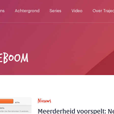
ns
Achtergrond
Series
Video
Over Traje
EBOOM
Nieuws
Meerderheid voorspelt: N