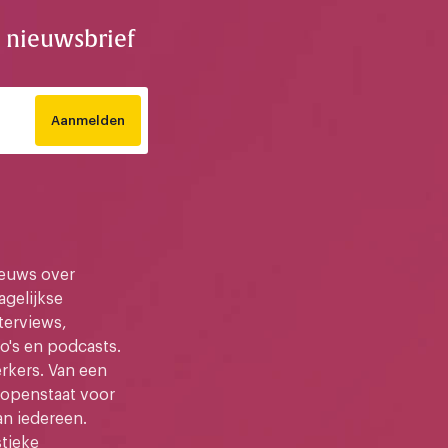
e nieuwsbrief
Aanmelden
ieuws over
gelijkse
terviews,
o's en podcasts.
kers. Van een
e openstaat voor
an iedereen.
stieke