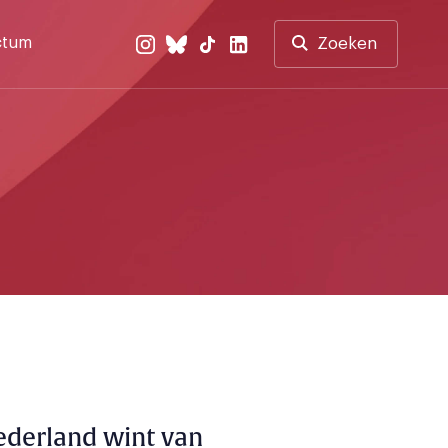
ctum
Zoeken
ederland wint van