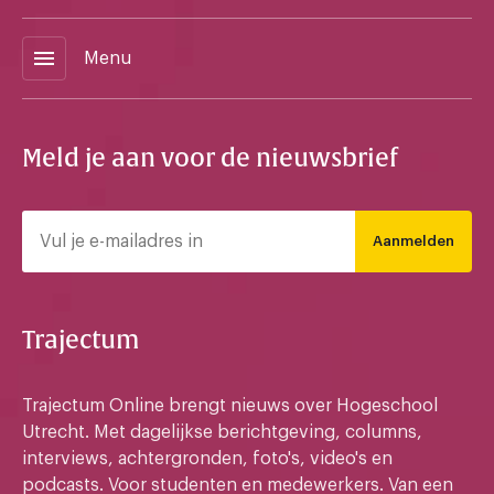
menu
Menu
Meld je aan voor de nieuwsbrief
Aanmelden
Trajectum
Trajectum Online brengt nieuws over Hogeschool
Utrecht. Met dagelijkse berichtgeving, columns,
interviews, achtergronden, foto's, video's en
podcasts. Voor studenten en medewerkers. Van een