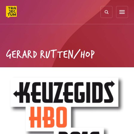
Skip
to
menu
content
GERARD RUTTEN/HOP