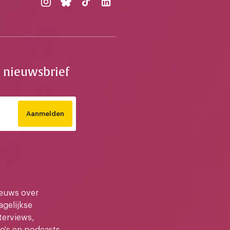
e nieuwsbrief
Aanmelden
ieuws over
gelijkse
terviews,
o's en podcasts.