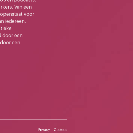
kers. Van een
e openstaat voor
an iedereen.
stieke
d door een
 door een
Privacy
Cookies