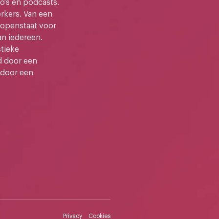
o's en podcasts.
kers. Van een
e openstaat voor
an iedereen.
stieke
d door een
 door een
Privacy
Cookies