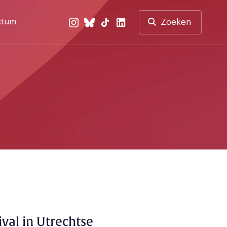
ctum
Zoeken
val in Utrechtse