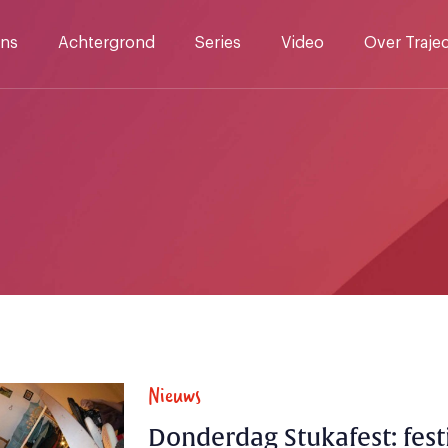
ns
Achtergrond
Series
Video
Over Traje
Nieuws
Donderdag Stukafest: festi