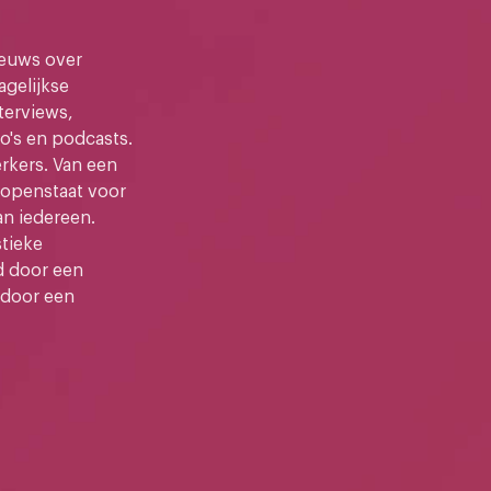
ieuws over
gelijkse
terviews,
o's en podcasts.
kers. Van een
e openstaat voor
an iedereen.
stieke
d door een
 door een