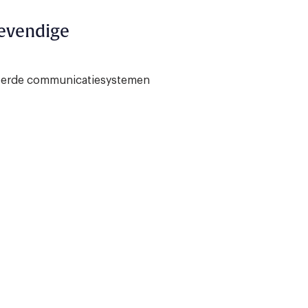
levendige
deerde communicatiesystemen