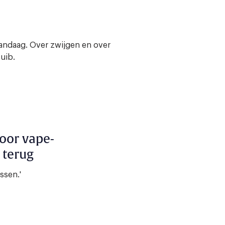
vandaag. Over zwijgen en over
uib.
voor vape-
t terug
ssen.'