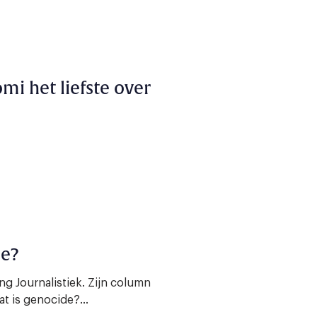
omi het liefste over
de?
g Journalistiek. Zijn column
t is genocide?...