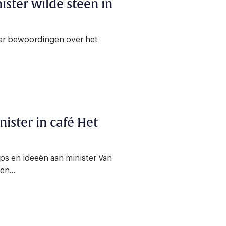
ister wilde steen in
aar bewoordingen over het
ister in café Het
ips en ideeën aan minister Van
en...