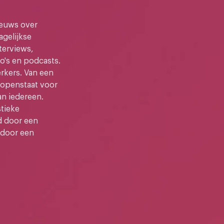
ieuws over
gelijkse
terviews,
o's en podcasts.
kers. Van een
e openstaat voor
an iedereen.
stieke
d door een
 door een